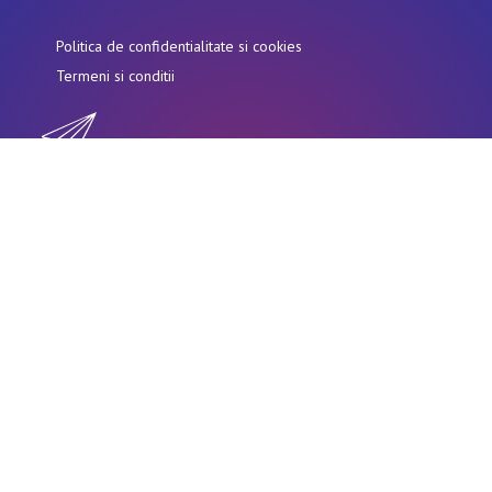
Politica de confidentialitate si cookies
Termeni si conditii
alexandra@seoexpertromania.com
+4
0759 422 480
Faurit cu
de magicode studio
Home
Despre
Invata Seo
Audit SEO
Contact
© SEO Expert Romania
2026
. Toate drepturile
rezervate