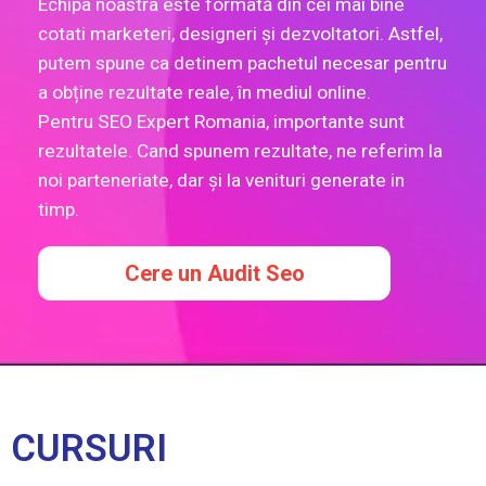
Echipa noastra este formată din cei mai bine
cotati marketeri, designeri și dezvoltatori. Astfel,
putem spune ca detinem pachetul necesar pentru
a obține rezultate reale, în mediul online.
Pentru SEO Expert Romania, importante sunt
rezultatele. Cand spunem rezultate, ne referim la
noi parteneriate, dar și la venituri generate in
timp.
Cere un Audit Seo
CURSURI